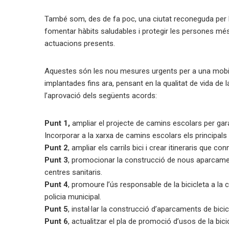
També som, des de fa poc, una ciutat reconeguda per l’U
fomentar hàbits saludables i protegir les persones mé
actuacions presents.
Aquestes són les nou mesures urgents per a una mobilit
implantades fins ara, pensant en la qualitat de vida de 
l’aprovació dels següents acords:
Punt 1,
ampliar el projecte de camins escolars per garan
Incorporar a la xarxa de camins escolars els principals
Punt 2
, ampliar els carrils bici i crear itineraris que co
Punt 3
, promocionar la construcció de nous aparcaments
centres sanitaris.
Punt 4
, promoure l’ús responsable de la bicicleta a la 
policia municipal.
Punt 5
, instal·lar la construcció d’aparcaments de bici
Punt 6
, actualitzar el pla de promoció d’usos de la bici