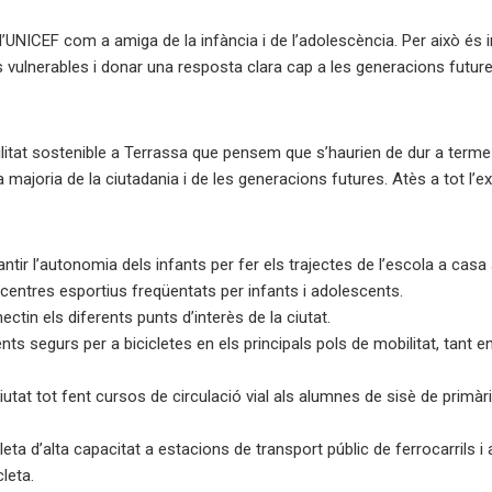
NICEF com a amiga de la infància i de l’adolescència. Per això és im
s vulnerables i donar una resposta clara cap a les generacions fut
at sostenible a Terrassa que pensem que s’haurien de dur a terme dav
la majoria de la ciutadania i de les generacions futures. Atès a tot l
tir l’autonomia dels infants per fer els trajectes de l’escola a casa 
 centres esportius freqüentats per infants i adolescents.
nnectin els diferents punts d’interès de la ciutat.
 segurs per a bicicletes en els principals pols de mobilitat, tant en
ciutat tot fent cursos de circulació vial als alumnes de sisè de primàr
cleta d’alta capacitat a estacions de transport públic de ferrocarrils 
cleta.