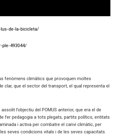
us-de-la-bicicleta/
er-ple-493044/
reus fenòmens climàtics que provoquen moltes
 clar, que el sector del transport, el qual representa el
assolit l’objectiu del POMUS anterior, que era el de
er pedagogia a tots plegats, partits polítics, entitats
minada i activa per combatre el canvi climàtic, per
 les seves condicions vitals i de les seves capacitats.