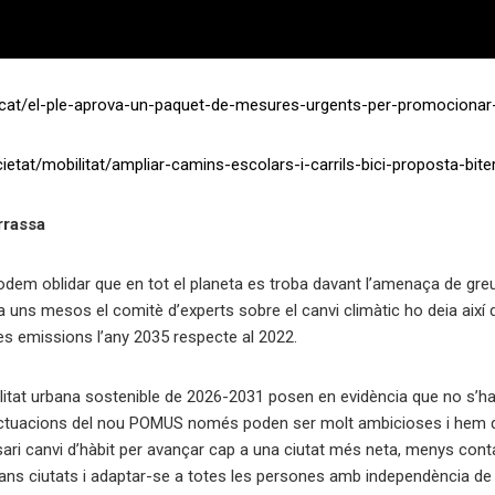
al.cat/el-ple-aprova-un-paquet-de-mesures-urgents-per-promocionar-l
ietat/mobilitat/ampliar-camins-escolars-i-carrils-bici-proposta-bit
rrassa
odem oblidar que en tot el planeta es troba davant l’amenaça de g
 uns mesos el comitè d’experts sobre el canvi climàtic ho deia així de
es emissions l’any 2035 respecte al 2022.
ilitat urbana sostenible de 2026-2031 posen en evidència que no s’ha 
 actuacions del nou POMUS només poden ser molt ambicioses i hem de f
ari canvi d’hàbit per avançar cap a una ciutat més neta, menys conta
es grans ciutats i adaptar-se a totes les persones amb independència de