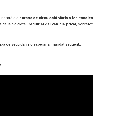
cuperarà els
cursos de circulació viària a les escoles
de la bicicleta i
reduir el del vehicle privat
, sobretot,
arxa de seguida, i no esperar al mandat següent…
a.