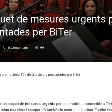
quet de mesures urgents 
entades per BiTer
0 Comentaris
99
 promocionar l’ús de la bicicleta presentades per BiTer
ple un paquet de
mesures urgents
per una mobilitat sostenible a Ter
amins escolars
i incoporarà també els centres esportius. També in