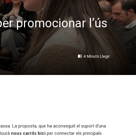
per promocionar l’ús
4 Minuts Llegir
rassa. La proposta, que ha aconseguit el suport d’una
clourà
nous carrils bici
per connectar els principals