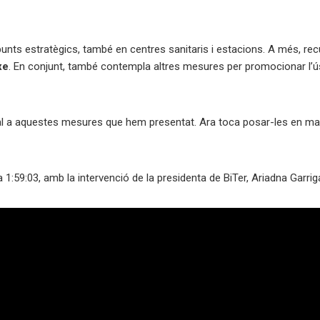
unts estratègics, també en centres sanitaris i estacions. A més, re
xe
. En conjunt, també contempla altres mesures per promocionar l’ús 
cipal a aquestes mesures que hem presentat. Ara toca posar-les en m
 1:59:03, amb la intervenció de la presidenta de BiTer, Ariadna Garrig