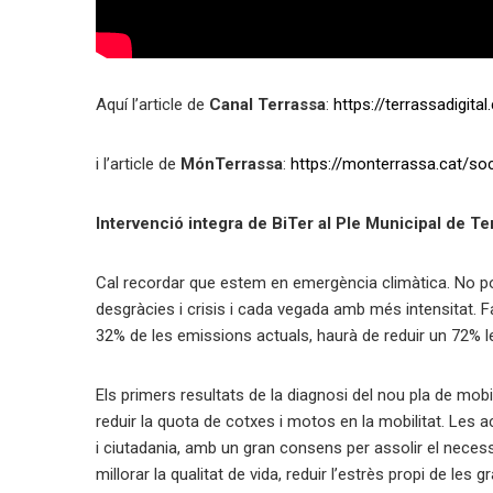
Aquí l’article de
Canal Terrassa
:
https://terrassadigit
i l’article de
MónTerrassa
:
https://monterrassa.cat/soc
Intervenció integra de BiTer al Ple Municipal de Te
Cal recordar que estem en emergència climàtica. No p
desgràcies i crisis i cada vegada amb més intensitat. Fa
32% de les emissions actuals, haurà de reduir un 72% l
Els primers resultats de la diagnosi del nou pla de mob
reduir la quota de cotxes i motos en la mobilitat. Les
i ciutadania, amb un gran consens per assolir el necess
millorar la qualitat de vida, reduir l’estrès propi de l