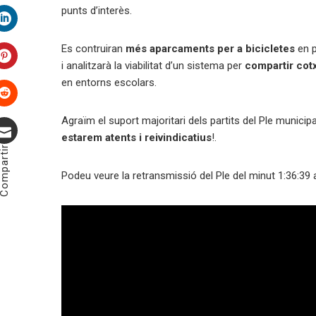
Twitter
punts d’interès.
LinkedIn
Es contruiran
més aparcaments per a bicicletes
en p
i analitzarà la viabilitat d’un sistema per
compartir cot
Pinterest
en entorns escolars.
Stumbleupon
Agraïm el suport majoritari dels partits del Ple muni
estarem atents i reivindicatius
!.
ompartir
Correu
Podeu veure la retransmissió del Ple del minut 1:36:39 a
electrònic