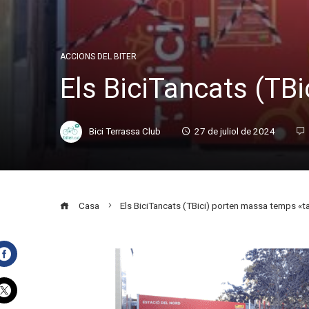
ACCIONS DEL BITER
Els BiciTancats (TB
Bici Terrassa Club
27 de juliol de 2024
Casa
Els BiciTancats (TBici) porten massa temps «t
Facebook