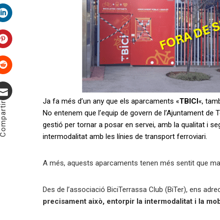
Twitter
LinkedIn
Pinterest
Stumbleupon
Ja fa més d’un any que els aparcaments «
TBICI
«, tam
ompartir
Correu
No entenem que l’equip de govern de l’Ajuntament de Te
gestió per tornar a posar en servei, amb la qualitat i 
electrònic
intermodalitat amb les línies de transport ferroviari.
A més, aquests aparcaments tenen més sentit que ma
Des de l’associació BiciTerrassa Club (BiTer), ens adrece
precisament això, entorpir la intermodalitat i la mob