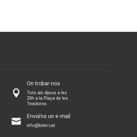
On trobar-nos
Tots als dijous a les
20h a la Plaça de les
Texidores.
Envia'ns un e-mail
info@biter.cat