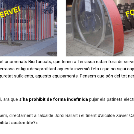
bé anomenats BiciTancats, que tenim a Terrassa estan fora de serv
rrassa estigui desaprofitant aquesta inversió feta i que no sigui ca
seguretat suficients, aquests equipaments. Pensem que són del tot nece
i, ara que
s’ha prohibit de forma indefinida
pujar els patinets elèctr
m, directament a l’alcalde Jordi Ballart i el tinent d’alcalde Xavier C
ilitat sostenible?
«.