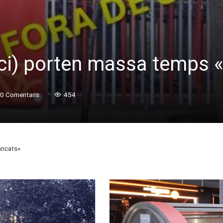
ici) porten massa temps 
0 Comentaris
454
ancats»