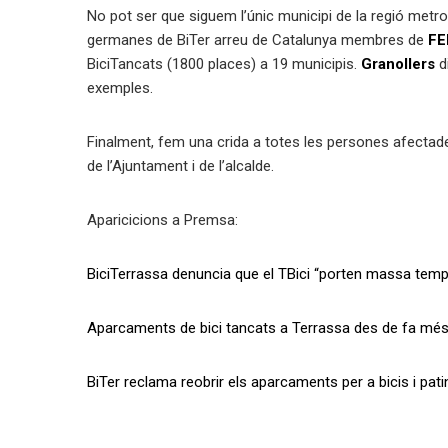
No pot ser que siguem l’únic municipi de la regió metr
germanes de BiTer arreu de Catalunya membres de
FE
BiciTancats (1800 places) a 19 municipis.
Granollers
d
exemples.
Finalment, fem una crida a totes les persones afectade
de l’Ajuntament i de l’alcalde.
Aparicicions a Premsa:
BiciTerrassa denuncia que el TBici “porten massa temps 
Aparcaments de bici tancats a Terrassa des de fa més 
BiTer reclama reobrir els aparcaments per a bicis i pa