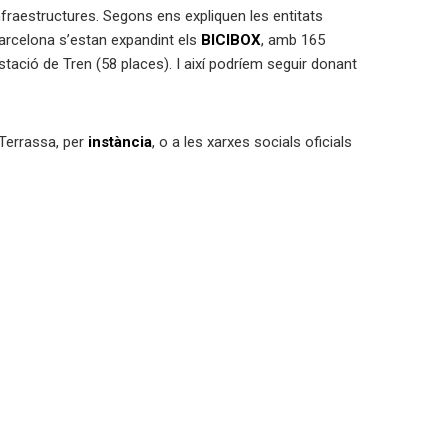
nfraestructures. Segons ens expliquen les entitats
 Barcelona s’estan expandint els
BICIBOX
, amb 165
tació de Tren (58 places). I així podríem seguir donant
 Terrassa, per
instància
, o a les xarxes socials oficials