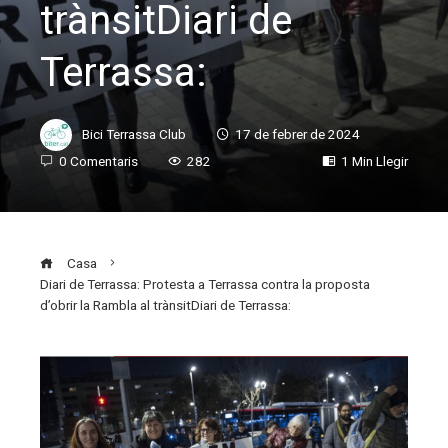
trànsitDiari de
Terrassa:
Bici Terrassa Club
17 de febrer de 2024
0 Comentaris
282
1 Min Llegir
Casa
Diari de Terrassa: Protesta a Terrassa contra la proposta
d’obrir la Rambla al trànsitDiari de Terrassa:
ebook