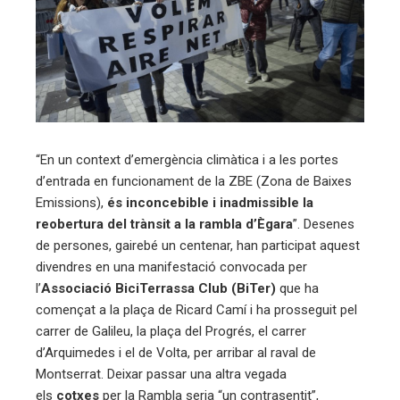
ter
edIn
erest
mbleupon
“En un context d’emergència climàtica i a les portes
d’entrada en funcionament de la ZBE (Zona de Baixes
eu
Emissions),
és inconcebible i inadmissible la
reobertura del trànsit a la rambla d’Ègara
”. Desenes
trònic
de persones, gairebé un centenar, han participat aquest
divendres en una manifestació convocada per
l’
Associació BiciTerrassa Club (BiTer)
que ha
començat a la plaça de Ricard Camí i ha prosseguit pel
carrer de Galileu, la plaça del Progrés, el carrer
d’Arquimedes i el de Volta, per arribar al raval de
Montserrat. Deixar passar una altra vegada
els
cotxes
per la Rambla seria “un contrasentit”,