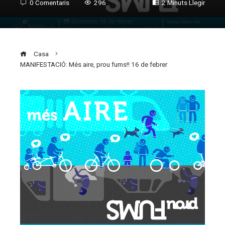
0 Comentaris
296
2 Minuts Llegir
Casa
MANIFESTACIÓ: Més aire, prou fums!! 16 de febrer
ebook
ter
edIn
erest
mbleupon