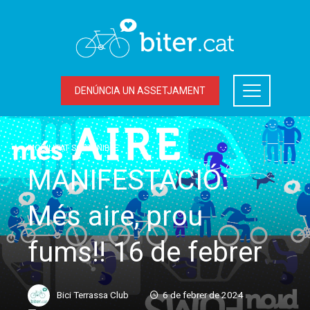
DENÚNCIA UN ASSETJAMENT
MOBILITAT SOSTENIBLE
MANIFESTACIÓ:
Més aire, prou
fums!! 16 de febrer
Bici Terrassa Club
6 de febrer de 2024