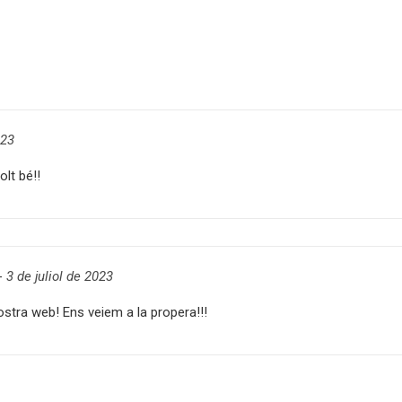
023
lt bé!!
-
3 de juliol de 2023
nostra web! Ens veiem a la propera!!!