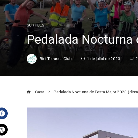
SORTIDES
Pedalada Nocturna d
Bici Terrassa Club
1 de juliol de 2023
2
Casa
Pedalada Nocturna de Festa Major 2023 (dissab
Facebook