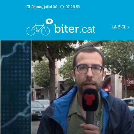
Dijous, juliol 30
02:28:55
LA BICI