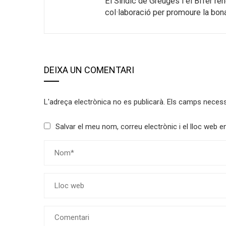
El Síndic de Greuges i el BiTer re
col·laboració per promoure la bon
DEIXA UN COMENTARI
L'adreça electrònica no es publicarà.
Els camps neces
Salvar el meu nom, correu electrònic i el lloc web