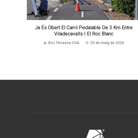
Ja És Obert El Carril Pedalable De 3 Km Entre
Viladecavalls I El Roc Blanc
Bici Terrassa Club
20 de maig de 2026