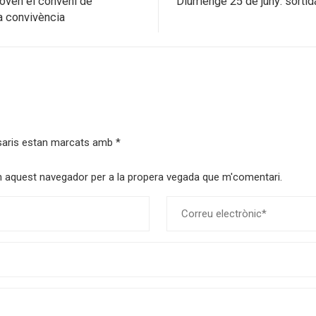
noven el conveni de
Diumenge 25 de juny: sortida
a convivència
saris estan marcats amb
*
 en aquest navegador per a la propera vegada que m'comentari.