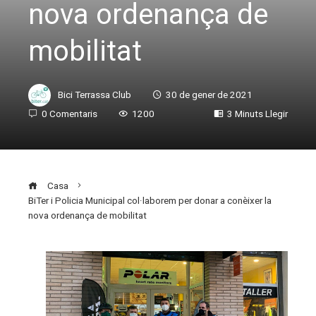
nova ordenança de
mobilitat
Bici Terrassa Club
30 de gener de 2021
0 Comentaris
1200
3 Minuts Llegir
Casa
BiTer i Policia Municipal col·laborem per donar a conèixer la
nova ordenança de mobilitat
ebook