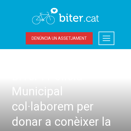
DENÚNCIA UN ASSETJAMENT
ACCIONS DEL BITER
BiTer i Policia
Municipal
col·laborem per
donar a conèixer la