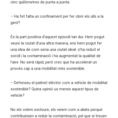
cinc quilòmetres de punta a punta.
– Ha fet falta un confinament per fer obrir els ulls a la
gent?
És la part positiva d’aquest episodi tan dur. Hem pogut
veure la ciutat d’una altra manera, ens hem pogut fer
una idea de com seria una ciutat ideal: s’ha reduït el
soroll i la contaminació i ha augmentat la qualitat de
l’aire. No serà ràpid, però crec que ha accelerat un
procés cap a una mobilitat més sostenible.
– Defenseu el patinet elèctric com a vehicle de mobilitat
sostenible? Quina opinió us mereix aquest tipus de
vehicle?
No els volem excloure, els veiem com a aliats perquè
contribueixen a reduir la contaminació, pel que si treuen