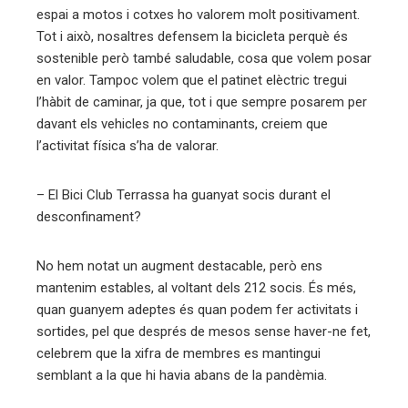
espai a motos i cotxes ho valorem molt positivament.
Tot i això, nosaltres defensem la bicicleta perquè és
sostenible però també saludable, cosa que volem posar
en valor. Tampoc volem que el patinet elèctric tregui
l’hàbit de caminar, ja que, tot i que sempre posarem per
davant els vehicles no contaminants, creiem que
l’activitat física s’ha de valorar.
– El Bici Club Terrassa ha guanyat socis durant el
desconfinament?
No hem notat un augment destacable, però ens
mantenim estables, al voltant dels 212 socis. És més,
quan guanyem adeptes és quan podem fer activitats i
sortides, pel que després de mesos sense haver-ne fet,
celebrem que la xifra de membres es mantingui
semblant a la que hi havia abans de la pandèmia.