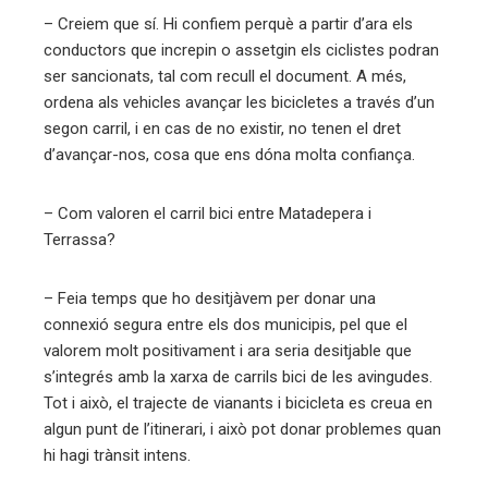
– Creiem que sí. Hi confiem perquè a partir d’ara els
conductors que increpin o assetgin els ciclistes podran
ser sancionats, tal com recull el document. A més,
ordena als vehicles avançar les bicicletes a través d’un
segon carril, i en cas de no existir, no tenen el dret
d’avançar-nos, cosa que ens dóna molta confiança.
– Com valoren el carril bici entre Matadepera i
Terrassa?
– Feia temps que ho desitjàvem per donar una
connexió segura entre els dos municipis, pel que el
valorem molt positivament i ara seria desitjable que
s’integrés amb la xarxa de carrils bici de les avingudes.
Tot i això, el trajecte de vianants i bicicleta es creua en
algun punt de l’itinerari, i això pot donar problemes quan
hi hagi trànsit intens.