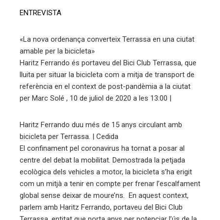
ebook
ENTREVISTA
ter
«La nova ordenança converteix Terrassa en una ciutat
amable per la bicicleta»
edIn
Haritz Ferrando és portaveu del Bici Club Terrassa, que
lluita per situar la bicicleta com a mitja de transport de
erest
referència en el context de post-pandèmia a la ciutat
per Marc Solé , 10 de juliol de 2020 a les 13:00 |
mbleupon
Haritz Ferrando duu més de 15 anys circulant amb
eu
bicicleta per Terrassa. | Cedida
El confinament pel coronavirus ha tornat a posar al
trònic
centre del debat la mobilitat. Demostrada la petjada
ecològica dels vehicles a motor, la bicicleta s’ha erigit
com un mitjà a tenir en compte per frenar l’escalfament
global sense deixar de moure’ns. En aquest context,
parlem amb Haritz Ferrando, portaveu del Bici Club
Terrassa, entitat que porta anys per potenciar l’ús de la