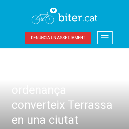
DENÚNCIA UN ASSETJAMENT
ACCIONS DEL BITER
,
LA BICICLETA A TERRASSA
Entrevista: «La nova
ordenança
converteix Terrassa
en una ciutat