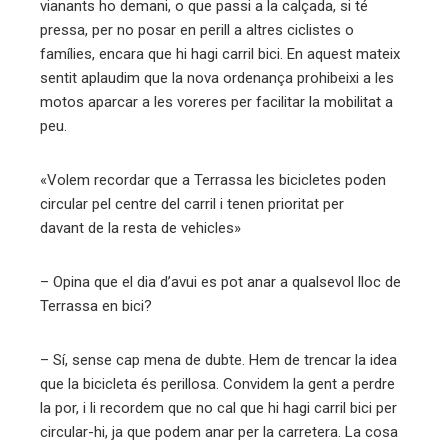
vianants ho demani, o que passi a la calçada, si té
pressa, per no posar en perill a altres ciclistes o
famílies, encara que hi hagi carril bici. En aquest mateix
sentit aplaudim que la nova ordenança prohibeixi a les
motos aparcar a les voreres per facilitar la mobilitat a
peu.
«Volem recordar que a Terrassa les bicicletes poden
circular pel centre del carril i tenen prioritat per
davant de la resta de vehicles»
– Opina que el dia d’avui es pot anar a qualsevol lloc de
Terrassa en bici?
– Sí, sense cap mena de dubte. Hem de trencar la idea
que la bicicleta és perillosa. Convidem la gent a perdre
la por, i li recordem que no cal que hi hagi carril bici per
circular-hi, ja que podem anar per la carretera. La cosa