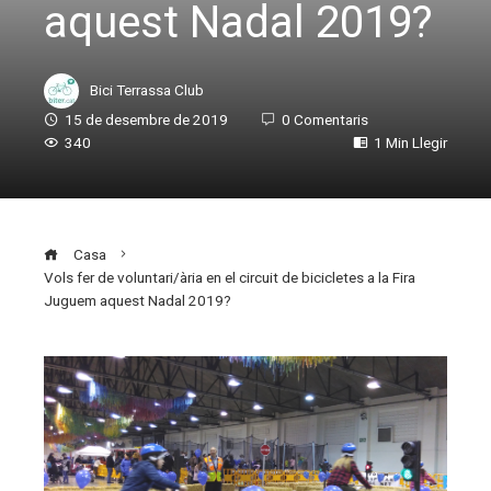
aquest Nadal 2019?
Bici Terrassa Club
15 de desembre de 2019
0 Comentaris
340
1 Min Llegir
Casa
Vols fer de voluntari/ària en el circuit de bicicletes a la Fira
Juguem aquest Nadal 2019?
ebook
ter