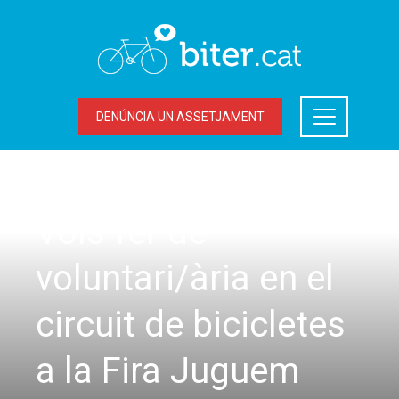
DENÚNCIA UN ASSETJAMENT
ACCIONS DEL BITER
Vols fer de
voluntari/ària en el
circuit de bicicletes
a la Fira Juguem