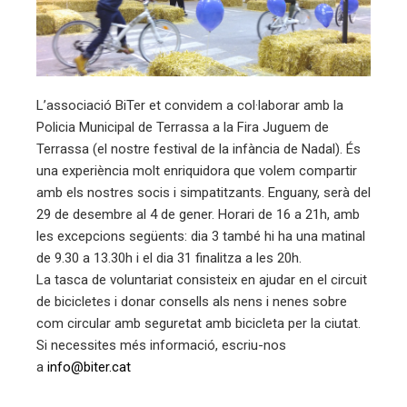
edIn
erest
L’associació BiTer et convidem a col·laborar amb la
Policia Municipal de Terrassa a la Fira Juguem de
mbleupon
Terrassa (el nostre festival de la infància de Nadal). És
una experiència molt enriquidora que volem compartir
eu
amb els nostres socis i simpatitzants. Enguany, serà del
trònic
29 de desembre al 4 de gener. Horari de 16 a 21h, amb
les excepcions següents: dia 3 també hi ha una matinal
de 9.30 a 13.30h i el dia 31 finalitza a les 20h.
La tasca de voluntariat consisteix en ajudar en el circuit
de bicicletes i donar consells als nens i nenes sobre
com circular amb seguretat amb bicicleta per la ciutat.
Si necessites més informació, escriu-nos
a
info@biter.cat