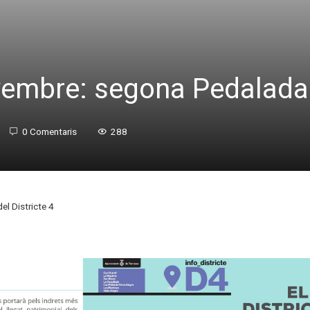
mbre: segona Pedalada d
0 Comentaris
288
l Districte 4