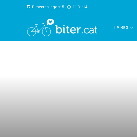
Dimecres, agost 5
11:31:15
LA BICI