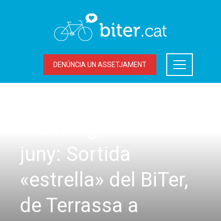
DENÚNCIA UN ASSETJAMENT
SORTIDES
Diumenge 17 de
juny: Sortida
«estrella» del BiTer,
de Terrassa a