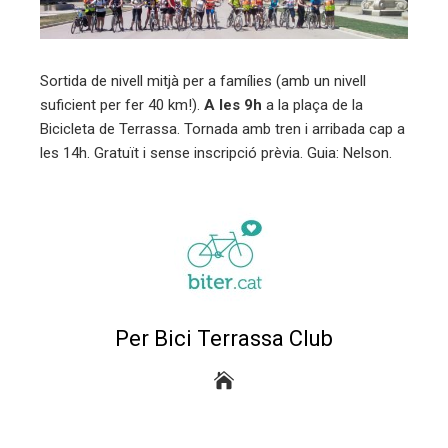
ter
edIn
Sortida de nivell mitjà per a famílies (amb un nivell
suficient per fer 40 km!).
A les 9h
a la plaça de la
erest
Bicicleta de Terrassa. Tornada amb tren i arribada cap a
les 14h. Gratuït i sense inscripció prèvia. Guia: Nelson.
mbleupon
eu
trònic
Per Bici Terrassa Club