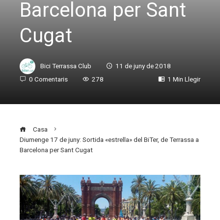
Barcelona per Sant
Cugat
Bici Terrassa Club
11 de juny de 2018
0 Comentaris
278
1 Min Llegir
Casa
Diumenge 17 de juny: Sortida «estrella» del BiTer, de Terrassa a
Barcelona per Sant Cugat
ebook