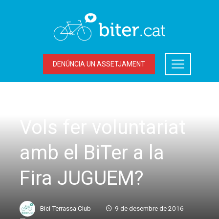
DENÚNCIA UN ASSETJAMENT
ACCIONS DEL BITER
Vols fer voluntariat
amb el BiTer a la
Fira JUGUEM?
Bici Terrassa Club
9 de desembre de 2016