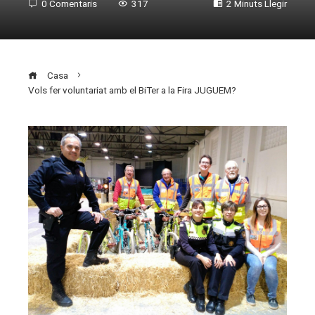
0 Comentaris
317
2 Minuts Llegir
Casa
Vols fer voluntariat amb el BiTer a la Fira JUGUEM?
ebook
ter
edIn
erest
mbleupon