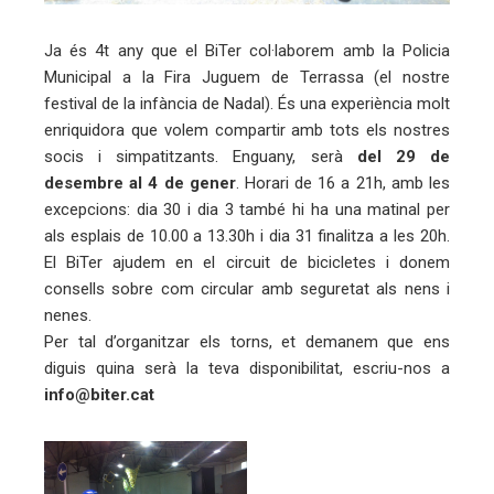
Ja és 4t any que el BiTer col·laborem amb la Policia
eu
Municipal a la Fira Juguem de Terrassa (el nostre
trònic
festival de la infància de Nadal). És una experiència molt
enriquidora que volem compartir amb tots els nostres
socis i simpatitzants. Enguany, serà
del 29 de
desembre al 4 de gener
. Horari de 16 a 21h, amb les
excepcions: dia 30 i dia 3 també hi ha una matinal per
als esplais de 10.00 a 13.30h i dia 31 finalitza a les 20h.
El BiTer ajudem en el circuit de bicicletes i donem
consells sobre com circular amb seguretat als nens i
nenes.
Per tal d’organitzar els torns, et demanem que ens
diguis quina serà la teva disponibilitat, escriu-nos a
info@biter.cat