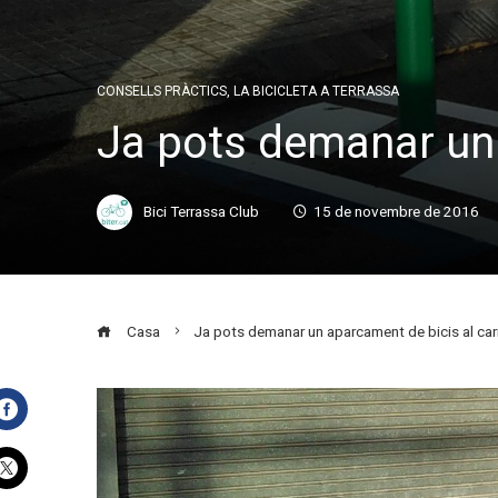
CONSELLS PRÀCTICS
,
LA BICICLETA A TERRASSA
Ja pots demanar un 
Bici Terrassa Club
15 de novembre de 2016
Casa
Ja pots demanar un aparcament de bicis al carr
Facebook