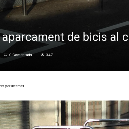
aparcament de bicis al ca
0 Comentaris
347
er per internet