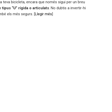
la teva bicicleta, encara que només sigui per un breu
 tipus “U” rígida o articulats
. No dubtis a invertir-hi
ambé els més segurs. [
Llegir més
]