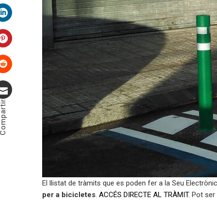
Twitter
LinkedIn
Pinterest
Stumbleupon
ompartir
Correu
electrònic
El llistat de tràmits que es poden fer a la Seu Electròn
per a bicicletes
.
ACCÉS DIRECTE AL TRÀMIT
. Pot ser