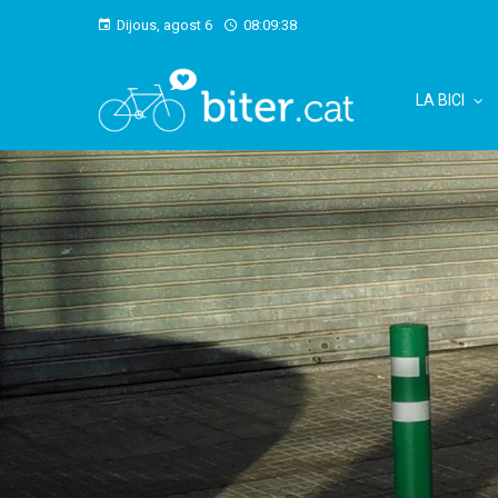
Dijous, agost 6
08:09:39
LA BICI