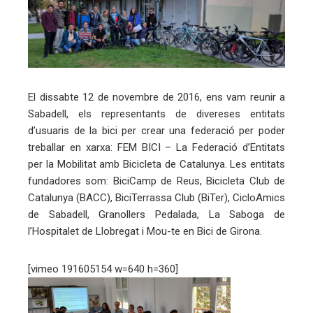
ebook
ter
El dissabte 12 de novembre de 2016, ens vam reunir a
edIn
Sabadell, els representants de divereses entitats
d’usuaris de la bici per crear una federació per poder
erest
treballar en xarxa: FEM BICI – La Federació d’Entitats
per la Mobilitat amb Bicicleta de Catalunya. Les entitats
mbleupon
fundadores som: BiciCamp de Reus, Bicicleta Club de
Catalunya (BACC), BiciTerrassa Club (BiTer), CicloAmics
eu
de Sabadell, Granollers Pedalada, La Saboga de
l’Hospitalet de Llobregat i Mou-te en Bici de Girona.
trònic
[vimeo 191605154 w=640 h=360]