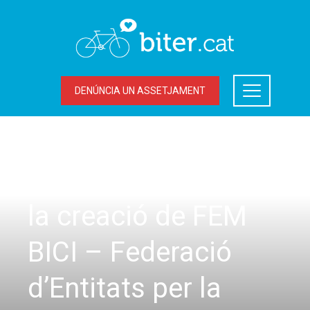
DENÚNCIA UN ASSETJAMENT
ACCIONS DEL BITER
El BiTer participa en
la creació de FEM
BICI – Federació
d’Entitats per la