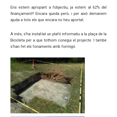
Ens estem apropant a l’objectiu, ja estem al 62% del
eu
finançament!! Encara queda però, i per això demanem
trònic
ajuda a tots els que encara no heu aportat.
A més, s’ha instal·lat un plafó informatiu a la plaça de la
Bicicleta per a que tothom conegui el projecte. I també
s’han fet els fonaments amb formigó.