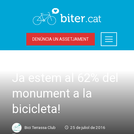
DENÚNCIA UN ASSETJAMENT
ACCIONS DEL BITER
,
LA BICICLETA A TERRASSA
Ja estem al 62% del
monument a la
bicicleta!
Bici Terrassa Club
25 de juliol de 2016