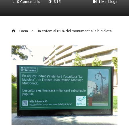
0 Comentaris
315
1 Min Llegir
Casa
Ja estem al 62% del monument a la bicicleta!
ebook
ter
edIn
erest
mbleupon