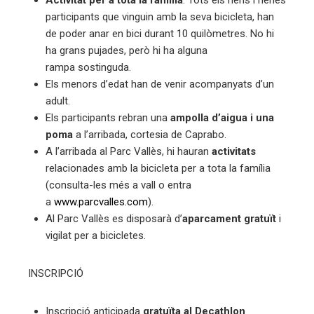
Activitat per a tota la família
. Tots els nens i nenes
participants que vinguin amb la seva bicicleta, han
de poder anar en bici durant 10 quilòmetres. No hi
ha grans pujades, però hi ha alguna
rampa sostinguda.
Els menors d’edat han de venir acompanyats d’un
adult.
Els participants rebran una
ampolla d’aigua i una
poma
a l’arribada, cortesia de Caprabo.
A l’arribada al Parc Vallès, hi hauran
activitats
relacionades amb la bicicleta per a tota la família
(consulta-les més a vall o entra
a
www.parcvalles.com
).
Al Parc Vallès es disposarà d’
aparcament gratuït
i
vigilat per a bicicletes.
INSCRIPCIÓ
Inscripció anticipada
gratuïta al Decathlon