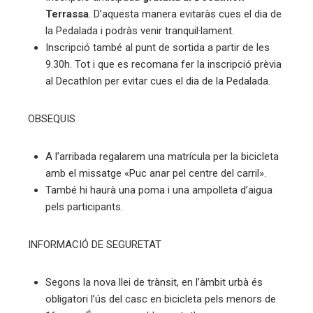
Terrassa
. D’aquesta manera evitaràs cues el dia de
la Pedalada i podràs venir tranquil·lament.
Inscripció també al punt de sortida a partir de les
9.30h. Tot i que es recomana fer la inscripció prèvia
al Decathlon per evitar cues el dia de la Pedalada.
OBSEQUIS
A l’arribada regalarem una matrícula per la bicicleta
amb el missatge «Puc anar pel centre del carril».
També hi haurà una poma i una ampolleta d’aigua
pels participants.
INFORMACIÓ DE SEGURETAT
Segons la nova llei de trànsit, en l’àmbit urbà és
obligatori l’ús del casc en bicicleta pels menors de