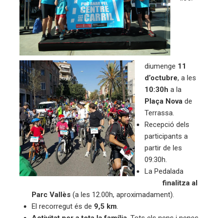
erest
mbleupon
eu
diumenge
11
trònic
d’octubre
, a les
10:30h
a la
Plaça Nova
de
Terrassa.
Recepció dels
participants a
partir de les
09:30h.
La Pedalada
finalitza al
Parc Vallès
(a les 12.00h, aproximadament).
El recorregut és de
9,5 km
.