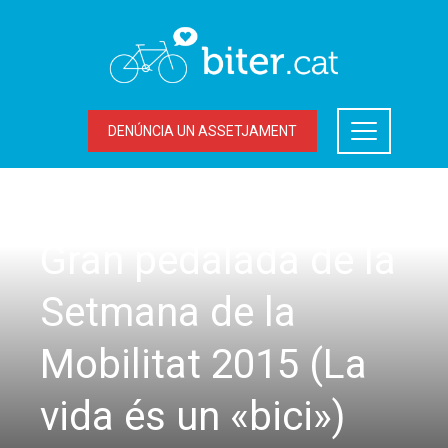
DENÚNCIA UN ASSETJAMENT
MOBILITAT SOSTENIBLE
,
SORTIDES
Gran pedalada de la
Setmana de la
Mobilitat 2015 (La
vida és un «bici»)