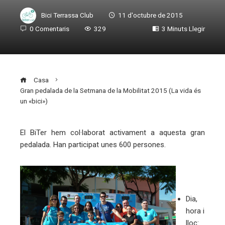
Bici Terrassa Club
11 d'octubre de 2015
0 Comentaris
329
3 Minuts Llegir
Casa
Gran pedalada de la Setmana de la Mobilitat 2015 (La vida és
un «bici»)
El BiTer hem col·laborat activament a aquesta gran
pedalada. Han participat unes 600 persones.
ebook
ter
Dia,
edIn
hora i
lloc: