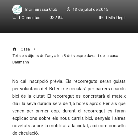
Bici Terrassa Club
13 de juliol de 2015
1 Comentari
354
1 Min Llegir
Casa
Tots els dijous de l’any a les 8 del vespre davant de la casa
Baumann
No cal inscripció prèvia. Els recorreguts seran guiats
per voluntaris del BiTer i se circularà per carrers i carrils
ebook
bici de la ciutat. El recorregut es concretarà el mateix
dia i la seva durada serà de 1,5 hores aprox. Per als que
ter
venen per primer cop, durant el recorregut es faran
explicacions sobre els nous carrils bici, senyals i altres
novetats sobre la mobilitat a la ciutat, així com consells
edIn
de circulació.