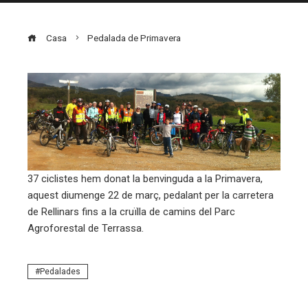
Casa
Pedalada de Primavera
ebook
ter
37 ciclistes hem donat la benvinguda a la Primavera,
edIn
aquest diumenge 22 de març, pedalant per la carretera
de Rellinars fins a la cruïlla de camins del Parc
erest
Agroforestal de Terrassa.
mbleupon
Pedalades
eu