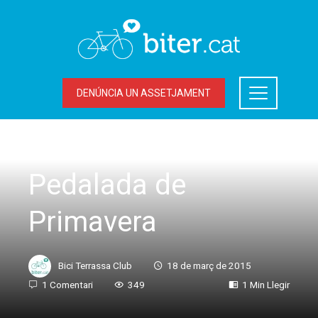
DENÚNCIA UN ASSETJAMENT
SORTIDES
Pedalada de
Primavera
Bici Terrassa Club
18 de març de 2015
1 Comentari
349
1 Min Llegir