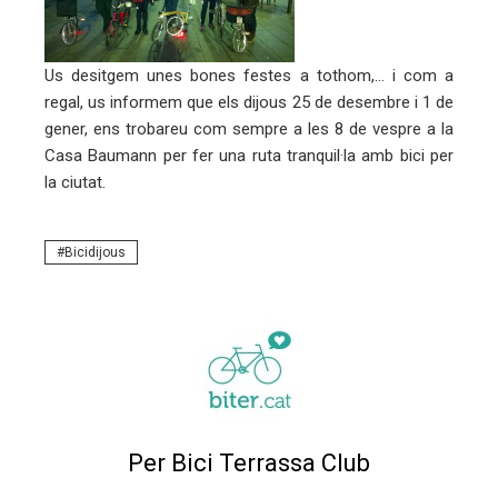
erest
Us desitgem unes bones festes a tothom,… i com a
mbleupon
regal, us informem que els dijous 25 de desembre i 1 de
gener, ens trobareu com sempre a les 8 de vespre a la
eu
Casa Baumann per fer una ruta tranquil·la amb bici per
trònic
la ciutat.
Bicidijous
Per Bici Terrassa Club