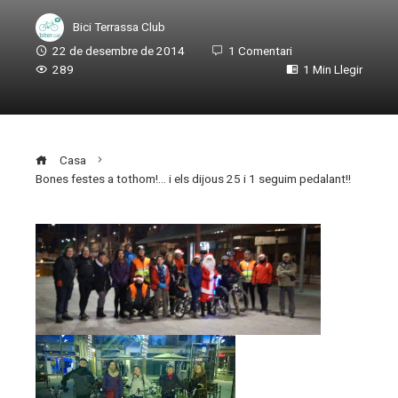
Bici Terrassa Club
22 de desembre de 2014
1 Comentari
289
1 Min Llegir
Casa
Bones festes a tothom!… i els dijous 25 i 1 seguim pedalant!!
ebook
ter
edIn