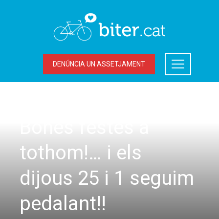
DENÚNCIA UN ASSETJAMENT
SORTIDES
Bones festes a
tothom!… i els
dijous 25 i 1 seguim
pedalant!!