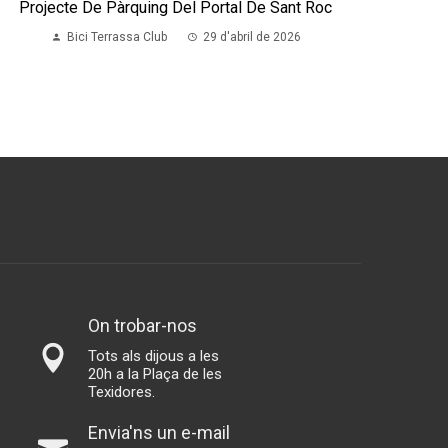
Projecte De Pàrquing Del Portal De Sant Roc
Bici Terrassa Club
29 d'abril de 2026
On trobar-nos
Tots als dijous a les
20h a la Plaça de les
Texidores.
Envia'ns un e-mail