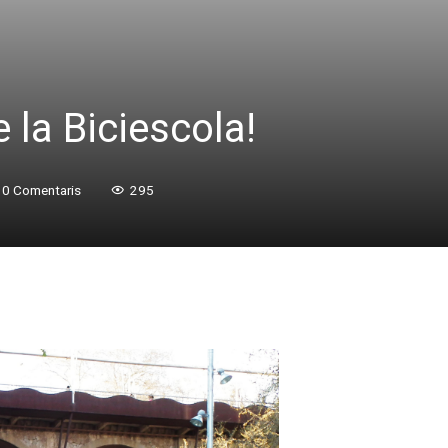
 la Biciescola!
0 Comentaris
295