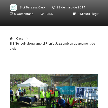
Bici Terrassa Club
23 de març de 2014
0 Comentaris
1346
2 Minuts Llegir
Casa
El BiTer col·labora amb el Picnic Jazz amb un aparcament de
bicis
ebook
ter
edIn