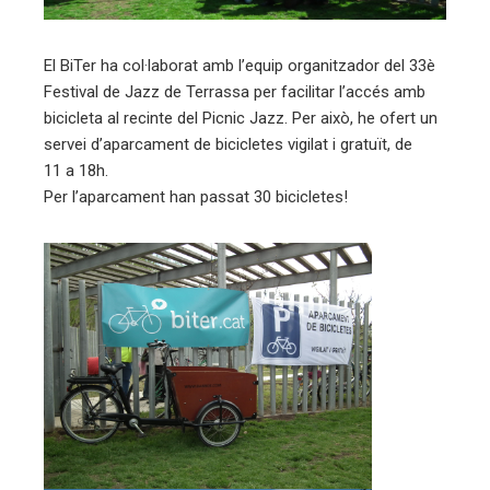
erest
El BiTer ha col·laborat amb l’equip organitzador del 33è
mbleupon
Festival de Jazz de Terrassa per facilitar l’accés amb
bicicleta al recinte del Picnic Jazz. Per això, he ofert un
eu
servei d’aparcament de bicicletes vigilat i gratuït, de
11 a 18h.
trònic
Per l’aparcament han passat 30 bicicletes!