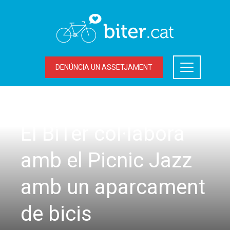
DENÚNCIA UN ASSETJAMENT
ACCIONS DEL BITER
El BiTer col·labora
amb el Picnic Jazz
amb un aparcament
de bicis