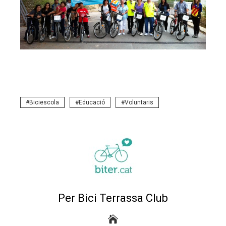
eu
trònic
Biciescola
Educació
Voluntaris
Per Bici Terrassa Club