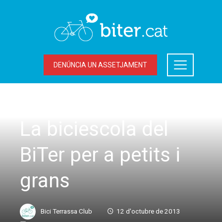
DENÚNCIA UN ASSETJAMENT
ACCIONS DEL BITER
La biciescola del
BiTer per a petits i
grans
Bici Terrassa Club
12 d'octubre de 2013