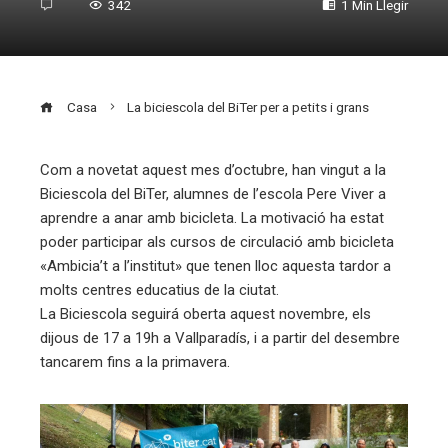
342
1 Min Llegir
Casa
La biciescola del BiTer per a petits i grans
Com a novetat aquest mes d’octubre, han vingut a la
Biciescola del BiTer, alumnes de l’escola Pere Viver a
ebook
aprendre a anar amb bicicleta. La motivació ha estat
poder participar als cursos de circulació amb bicicleta
ter
«Ambicia’t a l’institut» que tenen lloc aquesta tardor a
molts centres educatius de la ciutat.
La Biciescola seguirá oberta aquest novembre, els
edIn
dijous de 17 a 19h a Vallparadís, i a partir del desembre
tancarem fins a la primavera.
erest
mbleupon