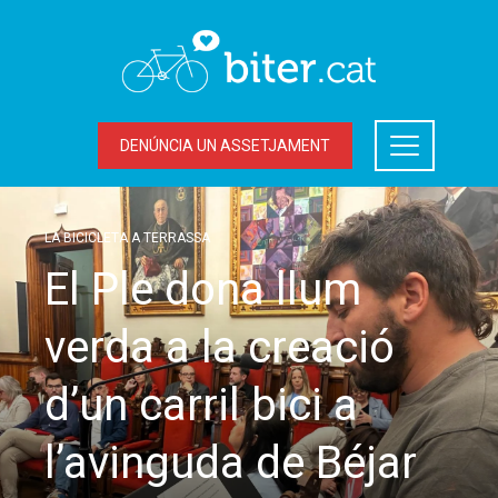
DENÚNCIA UN ASSETJAMENT
LA BICICLETA A TERRASSA
El Ple dona llum
verda a la creació
d’un carril bici a
l’avinguda de Béjar