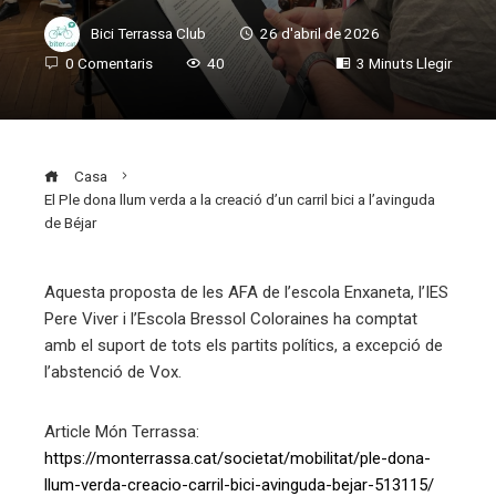
Bici Terrassa Club
26 d'abril de 2026
0 Comentaris
40
3 Minuts Llegir
Casa
El Ple dona llum verda a la creació d’un carril bici a l’avinguda
de Béjar
Aquesta proposta de les AFA de l’escola Enxaneta, l’IES
Pere Viver i l’Escola Bressol Coloraines ha comptat
ebook
amb el suport de tots els partits polítics, a excepció de
l’abstenció de Vox.
ter
Article Món Terrassa:
edIn
https://monterrassa.cat/societat/mobilitat/ple-dona-
llum-verda-creacio-carril-bici-avinguda-bejar-513115/