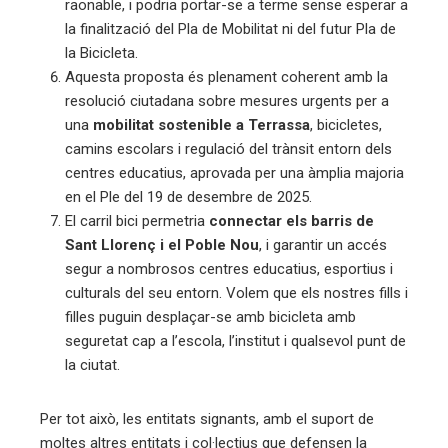
raonable, i podria portar-se a terme sense esperar a
la finalització del Pla de Mobilitat ni del futur Pla de
la Bicicleta.
Aquesta proposta és plenament coherent amb la
resolució ciutadana sobre mesures urgents per a
una
mobilitat sostenible a Terrassa
, bicicletes,
camins escolars i regulació del trànsit entorn dels
centres educatius, aprovada per una àmplia majoria
en el Ple del 19 de desembre de 2025.
El carril bici permetria
connectar els barris de
Sant Llorenç i el Poble Nou
, i garantir un accés
segur a nombrosos centres educatius, esportius i
culturals del seu entorn. Volem que els nostres fills i
filles puguin desplaçar-se amb bicicleta amb
seguretat cap a l’escola, l’institut i qualsevol punt de
la ciutat.
Per tot això, les entitats signants, amb el suport de
moltes altres entitats i col·lectius que defensen la