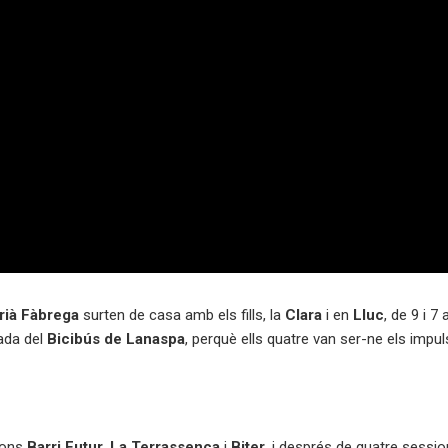
rià Fàbrega
surten de casa amb els fills, la
Clara
i en
Lluc
, de 9 i 7
rada del
Bicibús de Lanaspa
, perquè ells quatre van ser-ne els impul
cions
Barri Futur
,
La Terrassenca
i
Biter
, i després de quatre sessio