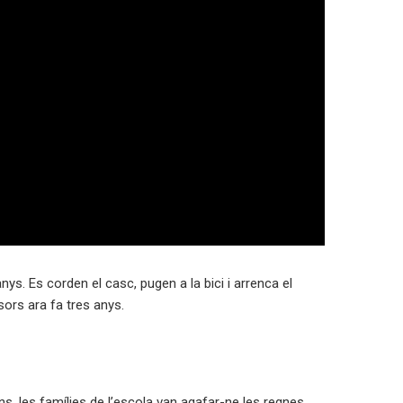
 anys. Es corden el casc, pugen a la bici i arrenca el
sors ara fa tres anys.
ns, les famílies de l’escola van agafar-ne les regnes.