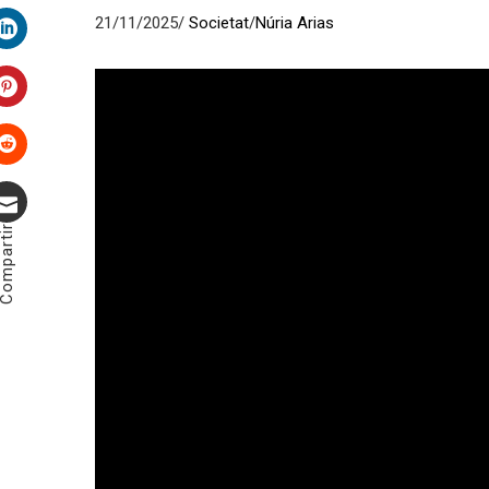
Twitter
21/11/2025/
Societat
/
Núria Arias
LinkedIn
Pinterest
Stumbleupon
ompartir
Correu
electrònic