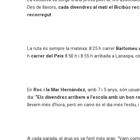
Des de llavors,
cada divendres al matí el Bicibús reco
recorregut
.
La ruta és sempre la mateixa: 8:25 h carrer
Bartomeu 
h
carrer del Peix
8:50 h i 8:55 h arribada a Lanaspa, 
En
Roc i la Mar Hernández
, amb 7 i 5 anys, són usuar
dia:
“Els divendres arribem a l’escola amb un bon ro
llevem més d’hora, però en canvi és el dia més festiu, 
A cada parada, el grup es va fent més gran. “Vam comen