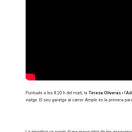
Puntuals a les 8:20 h del matí, la
Teresa Oliveras
i l’
Ad
viatge. El seu garatge al carrer Ample és la primera pa
La iniciativa va sorgir d’una prova pilot de les associa