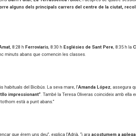
rre alguns dels principals carrers del centre de la ciutat, recolli
Amat
, 8:28 h
Ferroviaris
, 8:30 h
Esglésies de Sant Pere
, 8:35 h la
C
cinc minuts abans que comencin les classes.
is habituals del Bicibús. La seva mare, l’
Amanda López
, assegura q
tllo impressionant”
. També la Teresa Oliveras coincideix amb ella e
i tothom està a punt abans.”
çar que érem uns deu”, explica l’Adrià, “i ara
acostumem a aplegar 