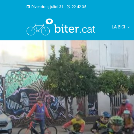
Divendres, juliol 31
22:42:36
LA BICI