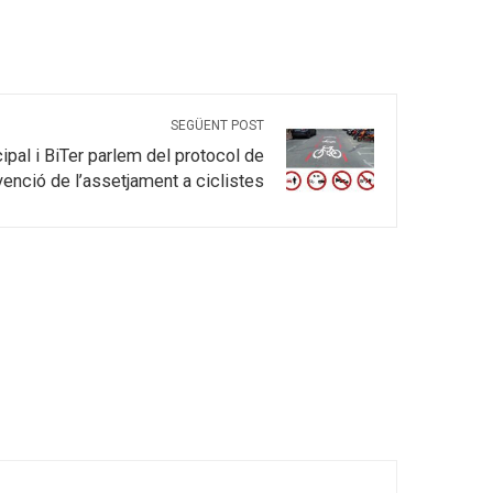
SEGÜENT POST
pal i BiTer parlem del protocol de
venció de l’assetjament a ciclistes