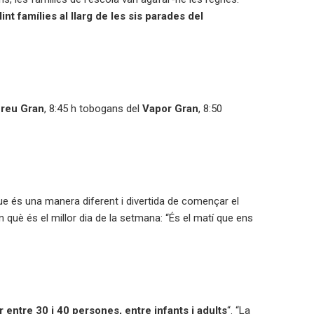
nt famílies al llarg de les sis parades del
reu Gran
, 8:45 h tobogans del
Vapor Gran
, 8:50
ue és una manera diferent i divertida de començar el
n què és el millor dia de la setmana: “És el matí que ens
entre 30 i 40 persones, entre infants i adults
“. “La