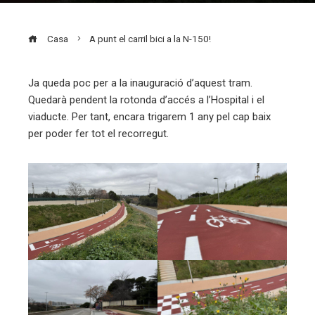
Casa
A punt el carril bici a la N-150!
Ja queda poc per a la inauguració d’aquest tram.
Quedarà pendent la rotonda d’accés a l’Hospital i el
ebook
viaducte. Per tant, encara trigarem 1 any pel cap baix
per poder fer tot el recorregut.
ter
edIn
erest
mbleupon
eu