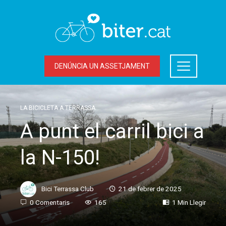
DENÚNCIA UN ASSETJAMENT
LA BICICLETA A TERRASSA
A punt el carril bici a
la N-150!
Bici Terrassa Club
21 de febrer de 2025
0 Comentaris
165
1 Min Llegir