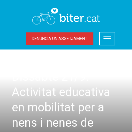
DENÚNCIA UN ASSETJAMENT
LA BICICLETA A TERRASSA
,
RACC
Dissabte 21/9:
Activitat educativa
en mobilitat per a
nens i nenes de