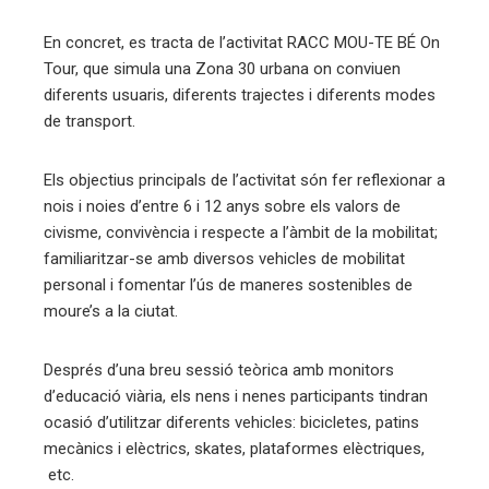
edIn
En concret, es tracta de l’activitat RACC MOU-TE BÉ On
Tour, que simula una Zona 30 urbana on conviuen
diferents usuaris, diferents trajectes i diferents modes
erest
de transport.
mbleupon
Els objectius principals de l’activitat són fer reflexionar a
nois i noies d’entre 6 i 12 anys sobre els valors de
eu
civisme, convivència i respecte a l’àmbit de la mobilitat;
trònic
familiaritzar-se amb diversos vehicles de mobilitat
personal i fomentar l’ús de maneres sostenibles de
moure’s a la ciutat.
Després d’una breu sessió teòrica amb monitors
d’educació viària, els nens i nenes participants tindran
ocasió d’utilitzar diferents vehicles: bicicletes, patins
mecànics i elèctrics, skates, plataformes elèctriques,
etc.