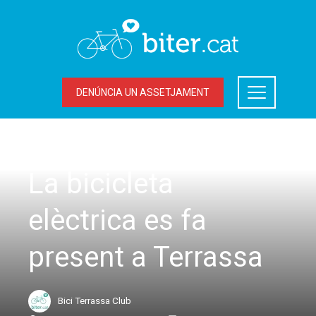
DENÚNCIA UN ASSETJAMENT
LA BICICLETA A TERRASSA
,
MOBILITAT SOSTENIBLE
La bicicleta
elèctrica es fa
present a Terrassa
Bici Terrassa Club