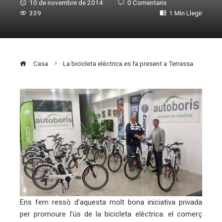
10 de novembre de 2014
0 Comentaris
339
1 Min Llegir
Casa
La bicicleta elèctrica es fa present a Terrassa
ebook
ter
edIn
erest
Ens fem ressò d’aquesta molt bona iniciativa privada
per promoure l’ús de la bicicleta elèctrica: el comerç
mbleupon